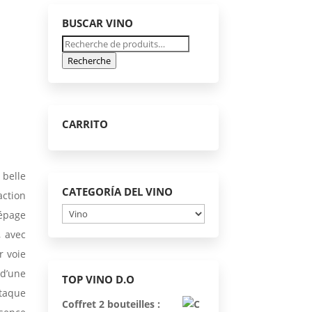
BUSCAR VINO
Recherche
pour :
Recherche
CARRITO
 belle
CATEGORÍA DEL VINO
action
épage
, avec
r voie
 d’une
TOP VINO D.O
taque
Coffret 2 bouteilles :