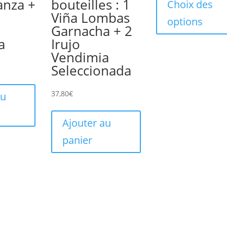
anza +
bouteilles : 1
prix :
Choix des
Viña Lombas
4,50€
options
Garnacha + 2
à
a
Irujo
47,40
Vendimia
Seleccionada
37,80
€
au
Ajouter au
panier