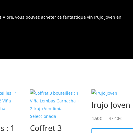
Alore, vous pouvez acheter ce fantastique vin Irujo Joven en
Irujo Joven
3
Plage
4,50
€
–
47,40
€
s : 1
Coffret 3
de