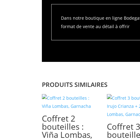
Dans notre boutique en ligne Bodegas 
format de vente au détail à offrir
PRODUITS SIMILAIRES
Coffret 2
bouteilles :
Coffret 
Viña Lombas,
bouteille