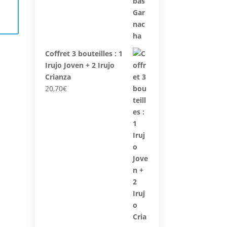
produit
a
plusieurs
€
variations.
Coffret 3 bouteilles : 1
Les
Irujo Joven + 2 Irujo
options
Crianza
peuvent
20,70
€
être
choisies
sur
la
page
du
produit