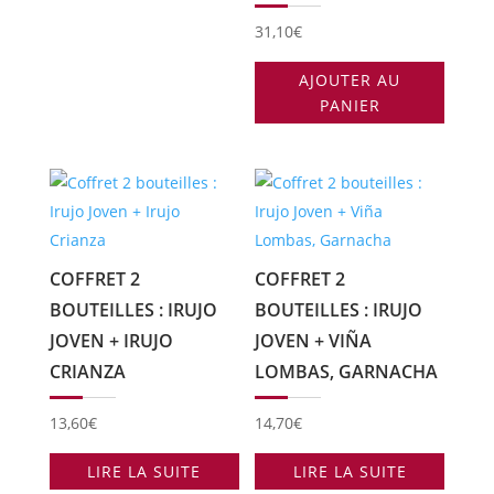
choisies
31,10
€
sur
la
AJOUTER AU
page
PANIER
du
produit
COFFRET 2
COFFRET 2
BOUTEILLES : IRUJO
BOUTEILLES : IRUJO
JOVEN + IRUJO
JOVEN + VIÑA
CRIANZA
LOMBAS, GARNACHA
13,60
€
14,70
€
LIRE LA SUITE
LIRE LA SUITE