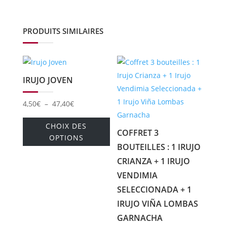
PRODUITS SIMILAIRES
IRUJO JOVEN
Plage
4,50
€
–
47,40
€
de
Ce
CHOIX DES
prix :
produit
COFFRET 3
OPTIONS
4,50€
a
BOUTEILLES : 1 IRUJO
à
plusieurs
CRIANZA + 1 IRUJO
47,40€
variations.
VENDIMIA
Les
SELECCIONADA + 1
options
IRUJO VIÑA LOMBAS
peuvent
GARNACHA
être