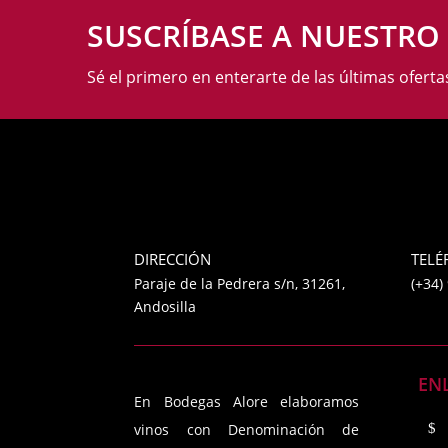
pueden
SUSCRÍBASE A NUESTRO
elegir
en
Sé el primero en enterarte de las últimas ofert
la
página
de
producto
DIRECCIÓN
TEL
Paraje de la Pedrera s/n, 31261,
(+34)
Andosilla
EN
En Bodegas Alore elaboramos
vinos con Denominación de