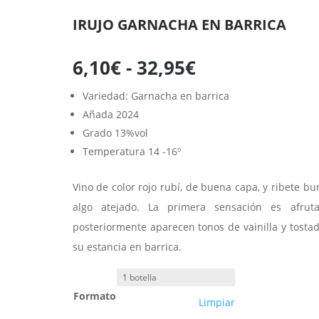
IRUJO GARNACHA EN BARRICA
Rango
6,10
€
-
32,95
€
de
precios:
Variedad: Garnacha en barrica
desde
Añada 2024
6,10€
Grado 13%vol
hasta
Temperatura 14 -16º
32,95€
Vino de color rojo rubí, de buena capa, y ribete bu
algo atejado. La primera sensación es afrut
posteriormente aparecen tonos de vainilla y tosta
su estancia en barrica.
Formato
Limpiar