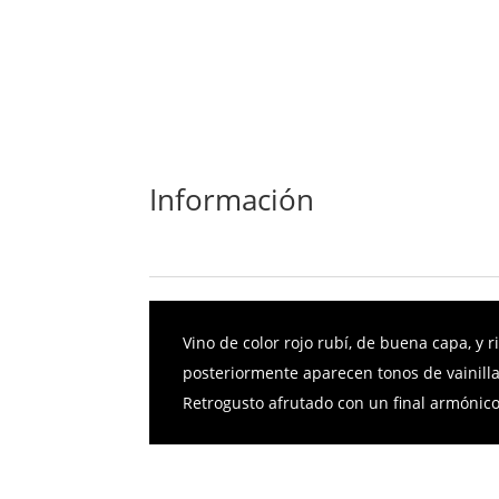
Información
Descripción
Información ad
Vino de color rojo rubí, de buena capa, y 
posteriormente aparecen tonos de vainilla
Retrogusto afrutado con un final armónico