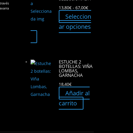
través
Rango
13,80
€
-
67,00
€
avarra
de
Seleccion
precios:
ar opciones
desde
Este
13,80€
producto
hasta
tiene
67,00€
múltiples
ESTUCHE 2
variantes.
BOTELLAS: VIÑA
LOMBAS,
Las
GARNACHA
opciones
18,40
€
se
Añadir al
pueden
carrito
elegir
en
la
página