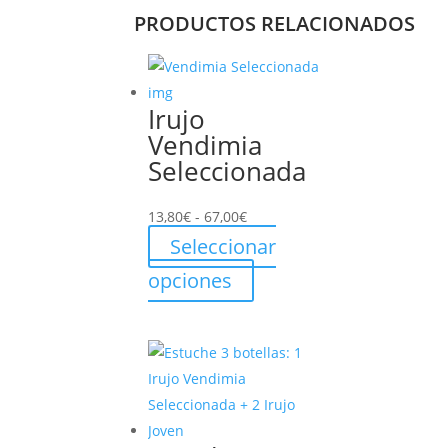
PRODUCTOS RELACIONADOS
Irujo
Vendimia
Seleccionada
Rango
13,80
€
-
67,00
€
de
Seleccionar
precios:
Este
opciones
desde
producto
13,80€
tiene
hasta
múltiples
67,00€
variantes.
Las
opciones