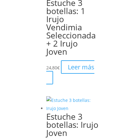
Estuche 3
se
botellas: 1
pueden
Irujo
elegir
Vendimia
en
Seleccionada
la
+ 2 Irujo
página
Joven
de
producto
Leer más
24,80
€
Estuche 3
botellas: Irujo
Joven