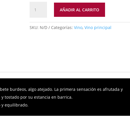
Irujo
AÑADIR AL CARRITO
Garnacha
en
Barrica
SKU:
N/D
Categorías:
Vino
,
Vino principal
cantidad
icional
ribete burdeos, algo atejado. La primera sensación es afrutada y
 y tostado por su estancia en barrica.
 y equilibrado.