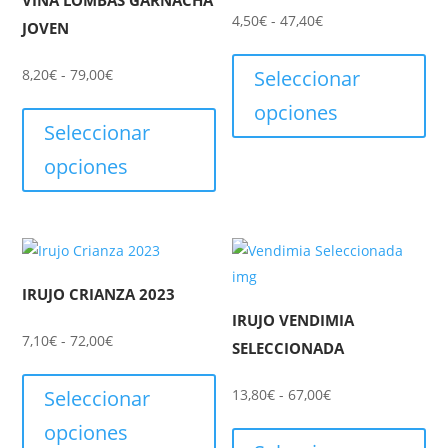
Rango
4,50
€
-
47,40
€
JOVEN
de
Est
precios:
pro
Rango
8,20
€
-
79,00
€
Seleccionar
desde
tie
de
Este
opciones
4,50€
múl
precios:
producto
Seleccionar
hasta
var
desde
tiene
opciones
47,40€
Las
8,20€
múltiples
opc
hasta
variantes.
se
79,00€
Las
pu
opciones
ele
se
IRUJO CRIANZA 2023
en
pueden
IRUJO VENDIMIA
la
elegir
Rango
7,10
€
-
72,00
€
SELECCIONADA
pág
en
de
Este
de
la
precios:
producto
Rango
Seleccionar
13,80
€
-
67,00
€
pro
página
desde
tiene
de
Est
opciones
de
7,10€
múltiples
precios:
pro