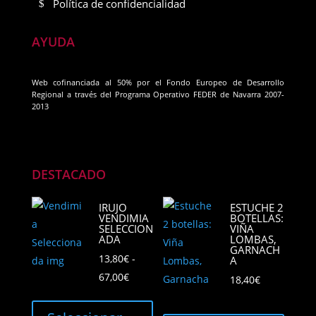
Política de confidencialidad
AYUDA
Web cofinanciada al 50% por el Fondo Europeo de Desarrollo
Regional a través del Programa Operativo FEDER de Navarra 2007-
2013
DESTACADO
IRUJO
ESTUCHE 2
VENDIMIA
BOTELLAS:
SELECCION
VIÑA
ADA
LOMBAS,
GARNACH
13,80
€
-
A
Rango
67,00
€
18,40
€
de
Este
precios:
producto