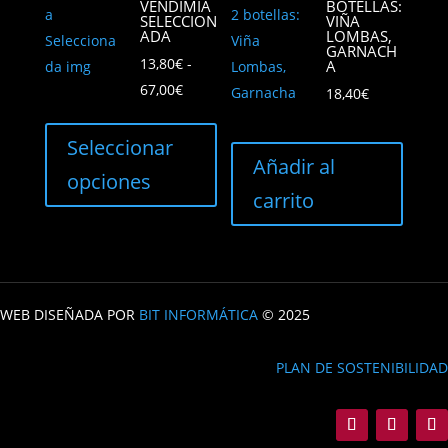
VENDIMIA
BOTELLAS:
SELECCION
VIÑA
ADA
LOMBAS,
GARNACH
13,80
€
-
A
Rango
67,00
€
18,40
€
de
Este
precios:
producto
Seleccionar
Añadir al
desde
tiene
opciones
13,80€
múltiples
carrito
hasta
variantes.
67,00€
Las
opciones
se
WEB DISEÑADA POR
BIT INFORMÁTICA
© 2025
pueden
elegir
PLAN DE SOSTENIBILIDAD
en
la
página