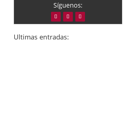
Síguenos:
Ultimas entradas:
Controlar la uva desde el viñedo hasta la
bodega permite crear vinos con identidad y
calidad constante