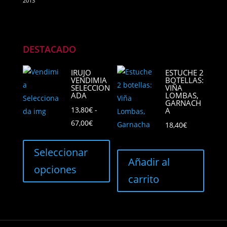
2013
DESTACADO
IRUJO
ESTUCHE 2
VENDIMIA
BOTELLAS:
SELECCION
VIÑA
ADA
LOMBAS,
GARNACH
13,80
€
-
A
Rango
67,00
€
18,40
€
de
Este
precios:
producto
Seleccionar
Añadir al
desde
tiene
opciones
13,80€
múltiples
carrito
hasta
variantes.
67,00€
Las
opciones