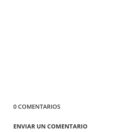
Qué vino elegir para cada ocasión: propuestas
de Bodegas Alore
0 COMENTARIOS
ENVIAR UN COMENTARIO