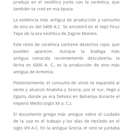
produjo en el neolítico junto con la cerámica, que
también se creó en esa época.
La
evidencia
más
antigua
de producción y
consumo
de
vino
es del 5400 A.C. Se encontró en el Hajii Firuz
Tepe de la
era
neolítica de Zagros Montes.
Este resto de cerámica contiene desechos rojos,
que
pueden
aparecer
.
Aunque
la bodega más
antigua
conocida
recientemente
descubierta
, la
fecha
es 6000 A. C., es la producción de
vino
más
antigua
de Armenia.
Posteriormente, el
consumo
de vinos se expandió al
oeste
y alcanzó Anatolia y Grecia, por el s
ur
, llegó a
Egipto, donde ya era famoso en Bahariya
durante
el
Imperio
Medio (
siglo
XX a. C.).
El
documento
griego
más
antiguo
sobre
el
cuidado
de la
uva
es el
trabajo
y los días de Hesíodo en el
siglo
VIII A.C. En la
antigua
Grecia, el
vino
se juntaba