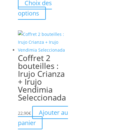
de
Choix des
prix :
Ce
options
8,20€
produit
à
a
79,00€
plusieurs
variations.
Les
Coffret 2
options
bouteilles :
peuvent
Irujo Crianza
être
+ Irujo
choisies
Vendimia
sur
Seleccionada
la
page
Ajouter au
22,90
€
du
panier
produit