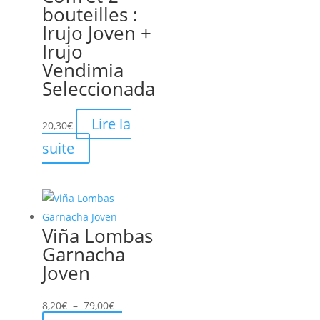
bouteilles :
Irujo Joven +
Irujo
Vendimia
Seleccionada
Lire la
20,30
€
suite
Viña Lombas
Garnacha
Joven
Plage
8,20
€
–
79,00
€