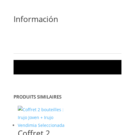
:
Irujo
Crianza
Información
Description
Informations complémentaires
PRODUITS SIMILAIRES
Coffret 2