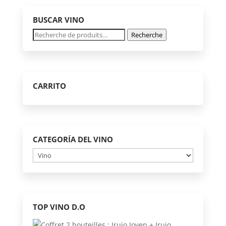
options
BUSCAR VINO
peuvent
Recherche
Recherche
être
pour :
choisies
sur
la
CARRITO
page
du
produit
CATEGORÍA DEL VINO
TOP VINO D.O