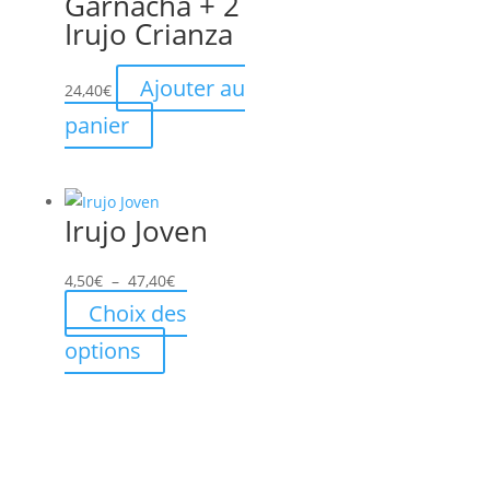
Garnacha + 2
Irujo Crianza
Ajouter au
24,40
€
panier
Irujo Joven
Plage
4,50
€
–
47,40
€
de
Choix des
prix :
Ce
options
4,50€
produit
à
a
47,40€
plusieurs
variations.
Les