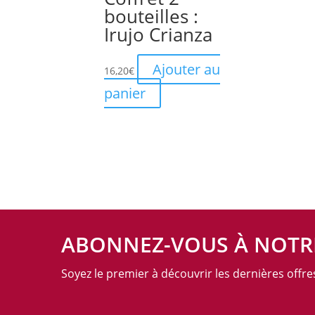
bouteilles :
options
Irujo Crianza
peuvent
être
Ajouter au
16,20
€
choisies
sur
panier
la
page
du
produit
ABONNEZ-VOUS À NOTR
Soyez le premier à découvrir les dernières offr