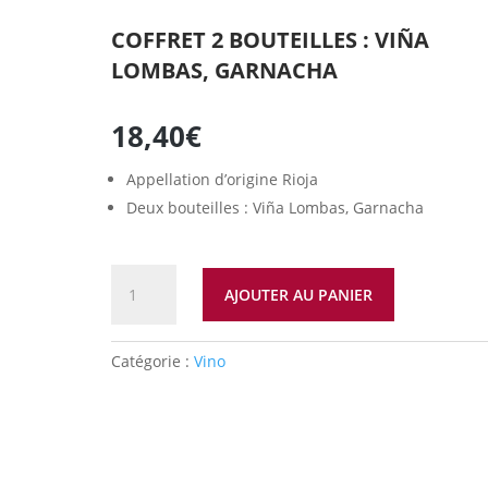
COFFRET 2 BOUTEILLES : VIÑA
LOMBAS, GARNACHA
18,40
€
Appellation d’origine Rioja
Deux bouteilles : Viña Lombas, Garnacha
quantité
AJOUTER AU PANIER
de
Coffret
2
Catégorie :
Vino
bouteilles
:
Viña
Lombas,
Garnacha