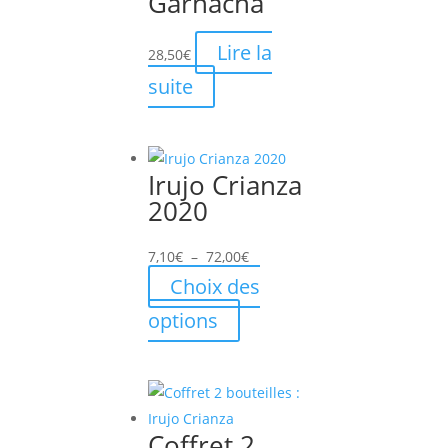
Garnacha
Lire la
28,50
€
suite
Irujo Crianza
2020
Plage
7,10
€
–
72,00
€
de
Choix des
prix :
Ce
options
7,10€
produit
à
a
72,00€
plusieurs
variations.
Coffret 2
Les