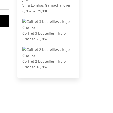
Viña Lombas Garnacha Joven
Plage
8,20
€
–
79,00
€
de
prix :
8,20€
Coffret 3 bouteilles : Irujo
à
Crianza
23,30
€
79,00€
Coffret 2 bouteilles : Irujo
Crianza
16,20
€