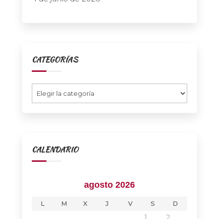
CATEGORÍAS
Categorías
CALENDARIO
agosto 2026
L
M
X
J
V
S
D
1
2