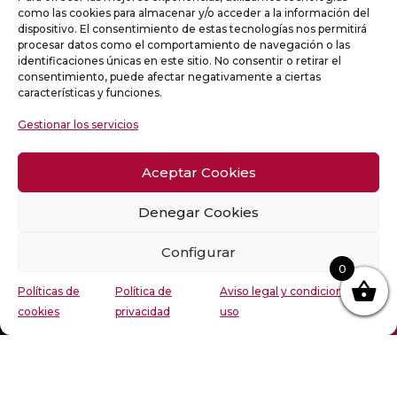
producto
precios:
como las cookies para almacenar y/o acceder a la información del
ESTUCHE 2 BOTELLAS: VIÑA
tiene
desde
dispositivo. El consentimiento de estas tecnologías nos permitirá
LOMBAS, GARNACHA
procesar datos como el comportamiento de navegación o las
múltiples
13,80€
identificaciones únicas en este sitio. No consentir o retirar el
variantes.
hasta
consentimiento, puede afectar negativamente a ciertas
características y funciones.
Las
67,00€
18,40
€
opciones
Gestionar los servicios
se
pueden
Aceptar Cookies
elegir
Denegar Cookies
en
la
WEB DISEÑADA POR
BIT INFORMÁTICA
© 2025
Configurar
página
0
de
PLAN DE SOSTENIBILIDAD
Políticas de
Política de
Aviso legal y condiciones de
producto
cookies
privacidad
uso
Español