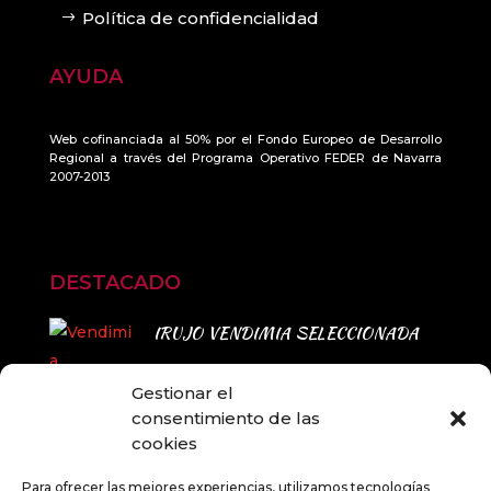
Política de confidencialidad
AYUDA
Web cofinanciada al 50% por el Fondo Europeo de Desarrollo
Regional a través del Programa Operativo FEDER de Navarra
2007-2013
DESTACADO
IRUJO VENDIMIA SELECCIONADA
Gestionar el
consentimiento de las
Rango
13,80
€
-
67,00
€
cookies
Este
de
Para ofrecer las mejores experiencias, utilizamos tecnologías