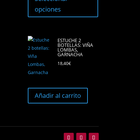
tiene
hasta
opciones
múltiples
67,00€
variantes.
Las
opciones
ESTUCHE 2
BOTELLAS: VIÑA
se
LOMBAS,
pueden
GARNACHA
elegir
18,40
€
en
la
página
de
Añadir al carrito
producto