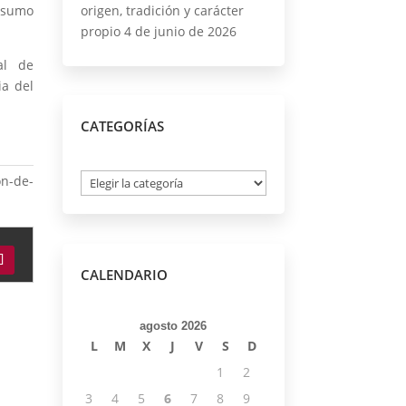
onsumo
origen, tradición y carácter
propio
4 de junio de 2026
al de
ia del
CATEGORÍAS
Categorías
on-de-
CALENDARIO
agosto 2026
L
M
X
J
V
S
D
1
2
3
4
5
6
7
8
9