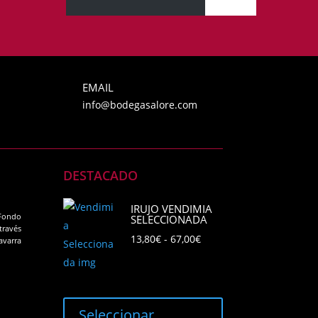
EMAIL
info@bodegasalore.com
DESTACADO
IRUJO VENDIMIA
Fondo
SELECCIONADA
través
Rango
13,80
€
-
67,00
€
avarra
de
precios:
Este
desde
producto
Seleccionar
13,80€