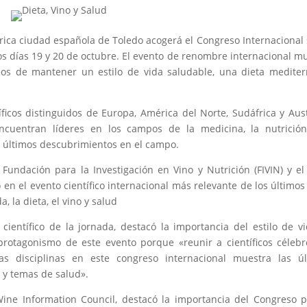
órica ciudad española de Toledo acogerá el Congreso Internacional
 los días 19 y 20 de octubre. El evento de renombre internacional m
icios de mantener un estilo de vida saludable, una dieta medite
íficos distinguidos de Europa, América del Norte, Sudáfrica y Aust
encuentran líderes en los campos de la medicina, la nutrición
s últimos descubrimientos en el campo.
 Fundación para la Investigación en Vino y Nutrición (FIVIN) y e
 en el evento científico internacional más relevante de los últimos
, la dieta, el vino y salud
ientífico de la jornada, destacó la importancia del estilo de vi
l protagonismo de este evento porque «reunir a científicos céleb
as disciplinas en este congreso internacional muestra las úl
o y temas de salud».
Wine Information Council, destacó la importancia del Congreso 