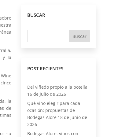
BUSCAR
 sobre
uestra
rránea
ralia.
 y la
POST RECIENTES
l Wine
 cinco
Del viñedo propio a la botella
16 de julio de 2026
da, la
Qué vino elegir para cada
res de
ocasión: propuestas de
timas
Bodegas Alore
18 de junio de
2026
por su
Bodegas Alore: vinos con